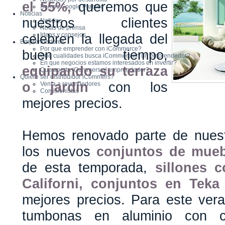
el 55%,
queremos que
Somos Google Partner
Noticias
nuestros clientes
Noticias
Notas de prensa
celebren la llegada del
Ideas y consejos
Emprendedores
Por que emprender con iCommerce?
buen tiempo,
Que cualidades busca iCommers en un emprendedor?
En que negocios estamos interesados en invertir?
equipando su terraza
Que aporta iCommers al emprendedor?
Quiere ser distribuidor iCommers?
o jardín
con los
Venta a revendedores
Comisionistas
mejores precios.
Hemos renovado parte de nuest
los nuevos
conjuntos de mueb
de esta temporada,
sillones 
Californi, conjuntos en Teka
mejores precios. Para este vera
tumbonas en aluminio con co