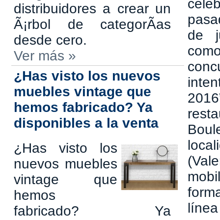
cele
distribuidores a crear un
pas
Ã¡rbol de categorÃ­as
de j
desde cero.
com
Ver más »
con
¿Has visto los nuevos
int
muebles vintage que
2016
hemos fabricado? Ya
resta
disponibles a la venta
Bou
local
¿Has visto los
(Vale
nuevos muebles
mobi
vintage que
form
hemos
lín
fabricado? Ya