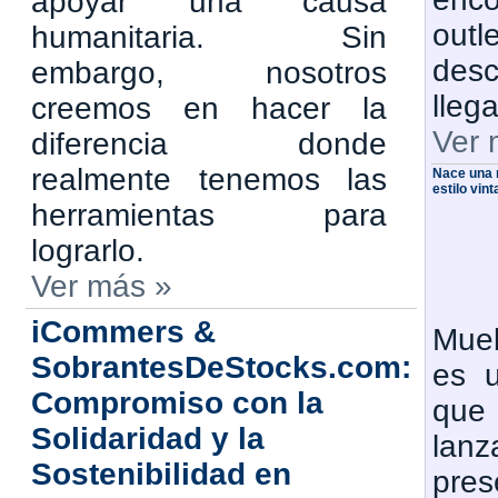
apoyar una causa
ou
humanitaria. Sin
des
embargo, nosotros
lleg
creemos en hacer la
Ver 
diferencia donde
realmente tenemos las
Nace una 
estilo vin
herramientas para
lograrlo.
Ver más »
iCommers &
Mueb
SobrantesDeStocks.com:
es 
Compromiso con la
que
Solidaridad y la
la
Sostenibilidad en
pre