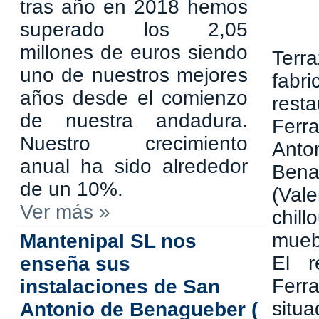
tras año en 2018 hemos
superado los 2,05
millones de euros siendo
Terr
uno de nuestros mejores
fab
años desde el comienzo
res
de nuestra andadura.
Fer
Nuestro crecimiento
An
anual ha sido alrededor
Bena
de un 10%.
(Vale
Ver más »
chill
mueb
Mantenipal SL nos
El r
enseña sus
Ferr
instalaciones de San
situ
Antonio de Benagueber (