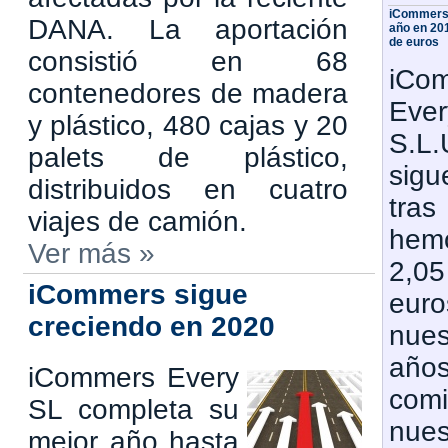
iCommers 
DANA. La aportación
año en 20
de euros
consistió en 68
iCo
contenedores de madera
Ever
y plástico, 480 cajas y 20
S.L.
palets de plástico,
sigu
distribuidos en cuatro
tra
viajes de camión.
hemo
Ver más »
2,0
iCommers sigue
euro
creciendo en 2020
nue
añ
iCommers Every
co
SL completa su
nue
mejor año hasta