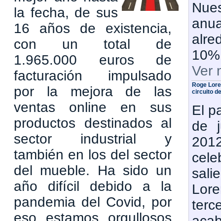
Nues
la fecha, de sus
an
16 años de existencia,
alr
con un total de
10%
1.965.000 euros de
Ver 
facturación impulsado
Roge Lore
por la mejora de las
circuito d
ventas online en sus
El p
productos destinados al
de j
sector industrial y
20
también en los del sector
cele
del mueble. Ha sido un
sa
año difícil debido a la
Lor
pandemia del Covid, por
terc
eso estamos orgullosos
ac