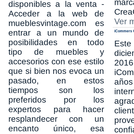
marc
disponibles a la venta -
CreaC
Acceder a la web de
Ver 
mueblesvintage.com es
entrar a un mundo de
iCommers 
posibilidades en todo
Este
tipo de muebles y
dici
accesorios con ese estilo
2016
que si bien nos evoca un
iCom
pasado, en estos
años
tiempos son los
inte
preferidos por los
agra
expertos para hacer
cl
resplandecer con un
pro
encanto único, esa
conf