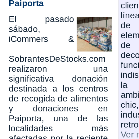
Paiporta
clie
lí­n
El pasado
de
sábado,
ele
iCommers &
de
dec
SobrantesDeStocks.com
fu
realizaron una
indi
significativa donación
la 
destinada a los centros
ambi
de recogida de alimentos
chi
y donaciones en
indu
Paiporta, una de las
retro
localidades más
Ver 
afectadas por la reciente