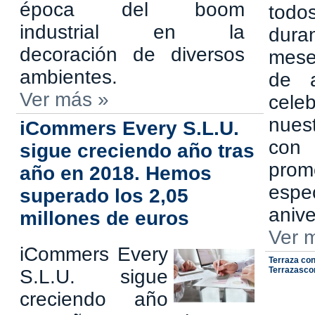
época del boom
todo
industrial en la
dura
decoración de diversos
mese
ambientes.
de a
Ver más »
cel
nues
iCommers Every S.L.U.
con
sigue creciendo año tras
prom
año en 2018. Hemos
espe
superado los 2,05
anive
millones de euros
Ver 
iCommers Every
Terraza con
Terrazascon
S.L.U. sigue
creciendo año