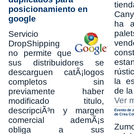
tiend
posicionamiento en
Cany
google
ha a
palet
Servicio
ven
DropShipping
con
no permite que
esta
sus distribuidores se
rúst
descarguen catÃ¡logos
la e
completos sin
de la
previamente haber
Ver 
modificado titulo,
descripciÃ³n y margen
Evento de 
de Crea Col
comercial ademÃ¡s
Zumo
obliga a sus