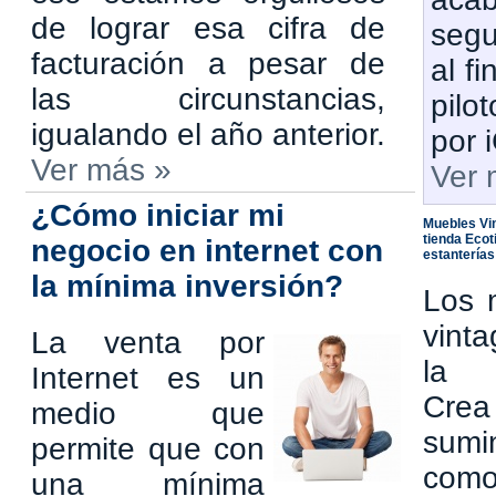
de lograr esa cifra de
seg
facturación a pesar de
al fi
las circunstancias,
pilo
igualando el año anterior.
por 
Ver más »
Ver 
¿Cómo iniciar mi
Muebles Vin
tienda Ecot
negocio en internet con
estanterías
la mínima inversión?
Los 
vint
La venta por
la 
Internet es un
Cre
medio que
sumi
permite que con
com
una mí­nima