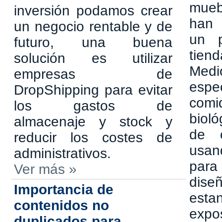
mueb
inversión podamos crear
han 
un negocio rentable y de
un p
futuro, una buena
tien
solución es utilizar
Medi
empresas de
esp
DropShipping para evitar
comi
los gastos de
biol
almacenaje y stock y
de c
reducir los costes de
usan
administrativos.
para
Ver más »
dis
Importancia de
estan
contenidos no
exp
duplicados para