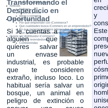
Transformando el
Somos Google Partner
crec
Noticias
Desperdicio en
Noticias
Notas de prensa
y
Ideas y consejos
Oportunidad
Emprendedores
cons
Por que emprender con iCommerce?
Que cualidades busca iCommers en un emprendedor?
Es
Si le cuentas a
En que negocios estamos interesados en invertir?
Que aporta iCommers al emprendedor?
Quiere ser distribuidor iCommers?
com
alguien que
Venta a revendedores
Comisionistas
pres
quieres salvar
nu
un envase
pe
industrial, es probable
có
que te consideren
pri
extraño, incluso loco. Lo
ori
habitual sería salvar un
hom
bosque, un animal en
un
peligro de extinción o
enco